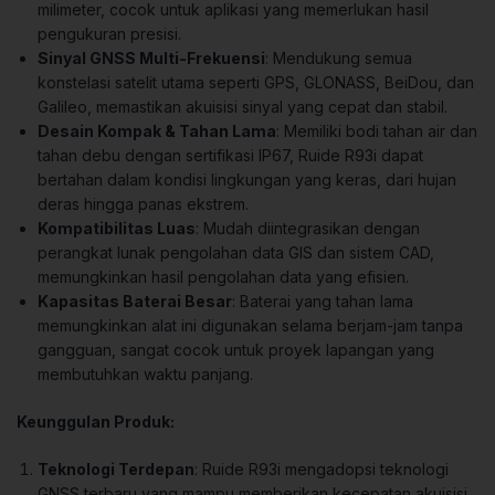
milimeter, cocok untuk aplikasi yang memerlukan hasil
pengukuran presisi.
Sinyal GNSS Multi-Frekuensi
: Mendukung semua
konstelasi satelit utama seperti GPS, GLONASS, BeiDou, dan
Galileo, memastikan akuisisi sinyal yang cepat dan stabil.
Desain Kompak & Tahan Lama
: Memiliki bodi tahan air dan
tahan debu dengan sertifikasi IP67, Ruide R93i dapat
bertahan dalam kondisi lingkungan yang keras, dari hujan
deras hingga panas ekstrem.
Kompatibilitas Luas
: Mudah diintegrasikan dengan
perangkat lunak pengolahan data GIS dan sistem CAD,
memungkinkan hasil pengolahan data yang efisien.
Kapasitas Baterai Besar
: Baterai yang tahan lama
memungkinkan alat ini digunakan selama berjam-jam tanpa
gangguan, sangat cocok untuk proyek lapangan yang
membutuhkan waktu panjang.
Keunggulan Produk:
Teknologi Terdepan
: Ruide R93i mengadopsi teknologi
GNSS terbaru yang mampu memberikan kecepatan akuisisi