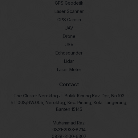
GPS Geodetik
Laser Scanner
GPS Garmin
UAV
Drone
USV
Echosounder
Lidar
Laser Meter
Contact
The Cluster Neroktog Jl. Bulak Kinung Kav. Dpr, No.103
RT.008/RW.005, Neroktog, Kec. Pinang, Kota Tangerang,
Banten 15145
Muhammad Razi
0821-2933-8714
0838-3100-6307