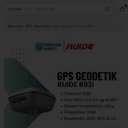
0
Search
›
›
Beranda
GPS Geodetik
Gps Geodetik Ruide R93i