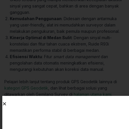
sinyal yang sangat cepat, bahkan di area dengan banyak
gangguan.
Kemudahan Penggunaan
: Didesain dengan antarmuka
yang user-friendly, alat ini memudahkan surveyor dalam
melakukan pengukuran, baik pemula maupun profesional.
Kinerja Optimal di Medan Sulit
: Dengan sinyal multi-
konstelasi dan fitur tahan cuaca ekstrem, Ruide R93i
memastikan performa stabil di berbagai medan.
Efisiensi Waktu
: Fitur
smart data management
dan
pengolahan data otomatis meningkatkan efisiensi,
mengurangi kebutuhan akan koreksi data manual.
Pelajari lebih lanjut tentang produk GPS Geodetik lainnya di
kategori GPS Geodetik
, dan lihat berbagai solusi yang
ditawarkan oleh Gemilang Survey di
halaman utama kami
.
Untuk informasi lebih lengkap mengenai spesifikasi dan fitur
teknis, Anda juga dapat merujuk pada
sumber eksternal resmi
dari Ruide
.