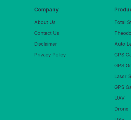
Company
Produ
About Us
Total S
Contact Us
Theodol
Disclaimer
Auto L
Privacy Policy
GPS Ga
GPS Ge
Laser 
GPS Ga
UAV
Drone
USV
Echoso