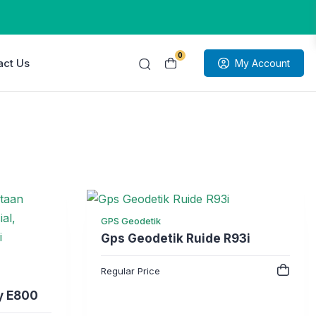
0
act Us
My Account
GPS Geodetik
Gps Geodetik Ruide R93i
Regular Price
y E800