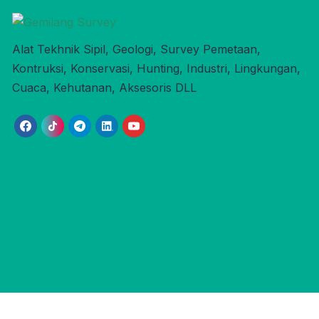
Alat Tekhnik Sipil, Geologi, Survey Pemetaan,
Kontruksi, Konservasi, Hunting, Industri, Lingkungan,
Cuaca, Kehutanan, Aksesoris DLL