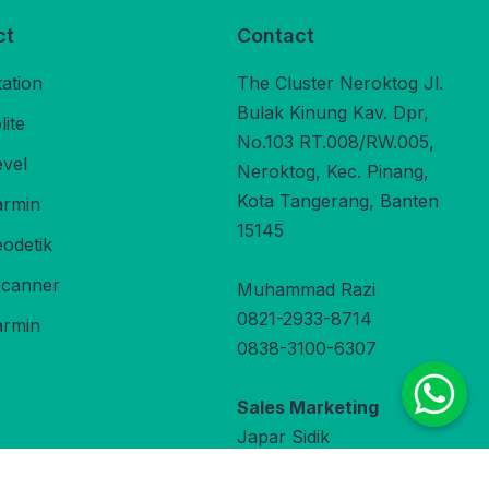
ct
Contact
tation
The Cluster Neroktog Jl.
Bulak Kinung Kav. Dpr,
ite
No.103 RT.008/RW.005,
evel
Neroktog, Kec. Pinang,
Kota Tangerang, Banten
rmin
15145
odetik
Scanner
Muhammad Razi
0821-2933-8714
rmin
0838-3100-6307
Sales Marketing
Japar Sidik
0822-9800-3470
under