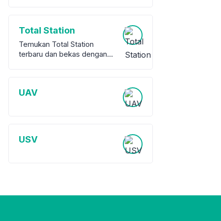
Total Station
Temukan Total Station
terbaru dan bekas dengan
garansi dari berbagai merek
terkemuka. Kami
menawarkan berbagai pilihan
UAV
peralatan survey berkualitas
tinggi, baik baru maupun
bekas, untuk memenuhi
kebutuhan proyek Anda.
USV