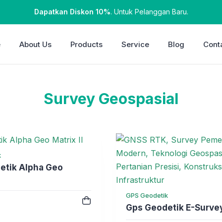
Dapatkan Diskon 10%
. Untuk Pelanggan Baru.
e
About Us
Products
Service
Blog
Cont
Survey Geospasial
k
etik Alpha Geo
GPS Geodetik
e
Gps Geodetik E-Surve