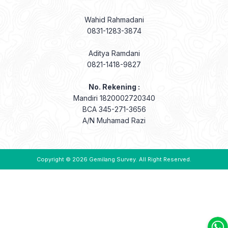
Wahid Rahmadani
0831-1283-3874
Aditya Ramdani
0821-1418-9827
No. Rekening :
Mandiri 1820002720340
BCA 345-271-3656
A/N Muhamad Razi
Copyright © 2026
Gemilang Survey
. All Right Reserved.