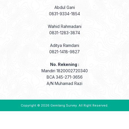
Abdul Gani
0831-9334-1854
Wahid Rahmadani
0831-1283-3874
Aditya Ramdani
0821-1418-9827
No. Rekening :
Mandiri 1820002720340
BCA 345-271-3656
A/N Muhamad Razi
Copyright © 2026
Gemilang Survey
. All Right Reserved.