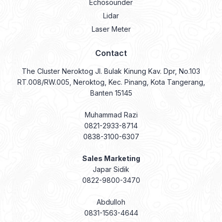
Echosounder
Lidar
Laser Meter
Contact
The Cluster Neroktog Jl. Bulak Kinung Kav. Dpr, No.103
RT.008/RW.005, Neroktog, Kec. Pinang, Kota Tangerang,
Banten 15145
Muhammad Razi
0821-2933-8714
0838-3100-6307
Sales Marketing
Japar Sidik
0822-9800-3470
Abdulloh
0831-1563-4644