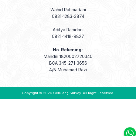
Wahid Rahmadani
0831-1283-3874
Aditya Ramdani
0821-1418-9827
No. Rekening :
Mandiri 1820002720340
BCA 345-271-3656
A/N Muhamad Razi
Copyright © 2026
Gemilang Survey
. All Right Reserved.