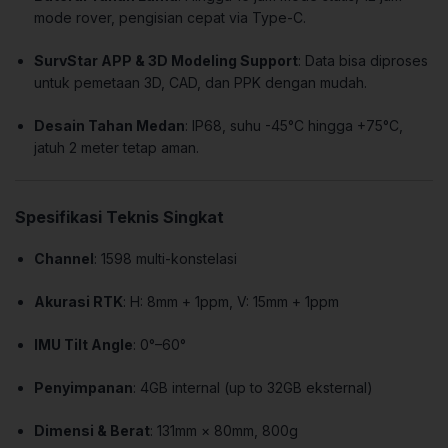
mode rover, pengisian cepat via Type-C.
SurvStar APP & 3D Modeling Support
: Data bisa diproses
untuk pemetaan 3D, CAD, dan PPK dengan mudah.
Desain Tahan Medan
: IP68, suhu -45°C hingga +75°C,
jatuh 2 meter tetap aman.
Spesifikasi Teknis Singkat
Channel
: 1598 multi-konstelasi
Akurasi RTK
: H: 8mm + 1ppm, V: 15mm + 1ppm
IMU Tilt Angle
: 0°–60°
Penyimpanan
: 4GB internal (up to 32GB eksternal)
Dimensi & Berat
: 131mm × 80mm, 800g