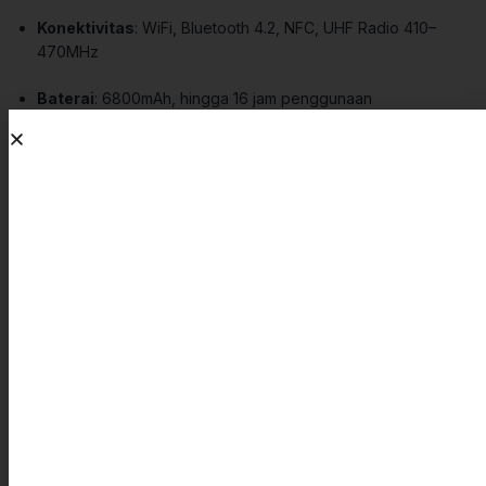
Konektivitas
: WiFi, Bluetooth 4.2, NFC, UHF Radio 410–
470MHz
Baterai
: 6800mAh, hingga 16 jam penggunaan
Kenapa Harus SOUTH INSIGHT V2?
Karena ukurannya kecil, tapi kemampuannya besar.
GPS
Geodetik SOUTH INSIGHT V2
memudahkan surveyor,
kontraktor, dan tim konstruksi untuk bekerja lebih cepat, lebih
aman, dan tetap presisi meski di area sulit.
Dapatkan Sekarang di Gemilang Survey!
Hubungi
Gemilang Survey
di
0821-2933-8714
untuk
penawaran harga spesial dan demo produk langsung.