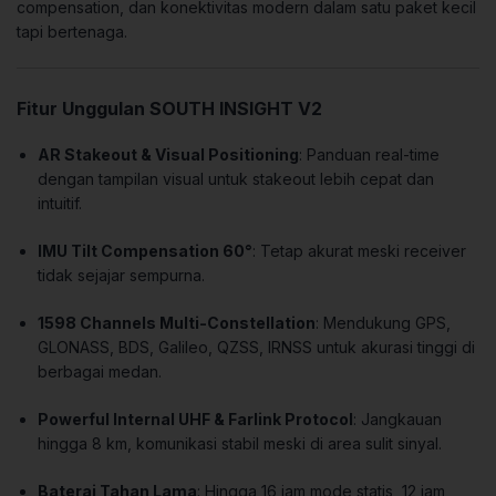
compensation, dan konektivitas modern dalam satu paket kecil
tapi bertenaga.
Fitur Unggulan SOUTH INSIGHT V2
AR Stakeout & Visual Positioning
: Panduan real-time
dengan tampilan visual untuk stakeout lebih cepat dan
intuitif.
IMU Tilt Compensation 60°
: Tetap akurat meski receiver
tidak sejajar sempurna.
1598 Channels Multi-Constellation
: Mendukung GPS,
GLONASS, BDS, Galileo, QZSS, IRNSS untuk akurasi tinggi di
berbagai medan.
Powerful Internal UHF & Farlink Protocol
: Jangkauan
hingga 8 km, komunikasi stabil meski di area sulit sinyal.
Baterai Tahan Lama
: Hingga 16 jam mode statis, 12 jam