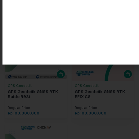
Produk Terkait
GPS Geodetik
GPS Geodetik
GPS Geodetik GNSS RTK
GPS Geodetik GNSS RTK
Ruide R93i
EFIX C8
Regular Price
Regular Price
Rp
100.000.000
Rp
100.000.000