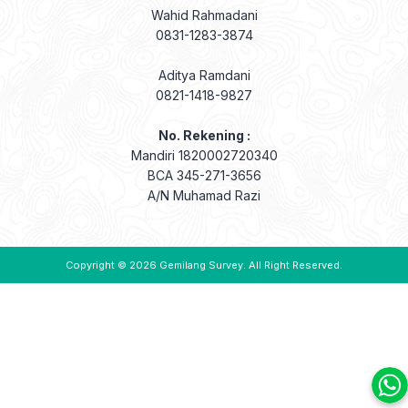
Wahid Rahmadani
0831-1283-3874
Aditya Ramdani
0821-1418-9827
No. Rekening :
Mandiri 1820002720340
BCA 345-271-3656
A/N Muhamad Razi
Copyright © 2026
Gemilang Survey
. All Right Reserved.