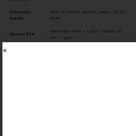
Pelacakan
GPS, GLONASS, BeiDou, Galileo, QZSS,
Satelit
SBAS
Horisontal: 8 mm + 1 ppm | Vertikal: 15
Akurasi RTK
mm + 1 ppm
Tilt Sensor /
Hingga 120° (Kompensasi Kemiringan
IMU
Otomatis)
4G Seluler, Wi-Fi, Bluetooth, NFC, USB
Konektivitas
Type-C
Mode Kerja
RTK Radio, NTRIP/CORS, Statik
Berat
660 gram
Daya Tahan
Hingga 20 Jam (Mode Rover)
Baterai
Perangkat