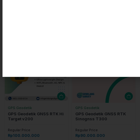
InPad Field Survey (Berbasis Android)
Lunak
Produk Terkait
GPS Geodetik
GPS Geodetik
GPS Geodetik GNSS RTK Hi
GPS Geodetik GNSS RTK
Target v200
Sinognss T300
Regular Price
Regular Price
Rp
100.000.000
Rp
90.000.000