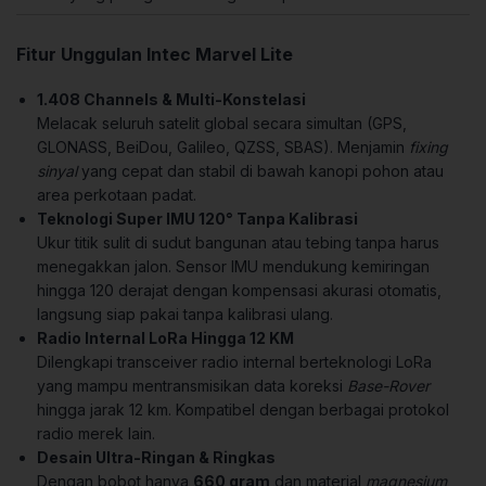
Fitur Unggulan Intec Marvel Lite
1.408 Channels & Multi-Konstelasi
Melacak seluruh satelit global secara simultan (GPS,
GLONASS, BeiDou, Galileo, QZSS, SBAS). Menjamin
fixing
sinyal
yang cepat dan stabil di bawah kanopi pohon atau
area perkotaan padat.
Teknologi Super IMU 120° Tanpa Kalibrasi
Ukur titik sulit di sudut bangunan atau tebing tanpa harus
menegakkan jalon. Sensor IMU mendukung kemiringan
hingga 120 derajat dengan kompensasi akurasi otomatis,
langsung siap pakai tanpa kalibrasi ulang.
Radio Internal LoRa Hingga 12 KM
Dilengkapi transceiver radio internal berteknologi LoRa
yang mampu mentransmisikan data koreksi
Base-Rover
hingga jarak 12 km. Kompatibel dengan berbagai protokol
radio merek lain.
Desain Ultra-Ringan & Ringkas
Dengan bobot hanya
660 gram
dan material
magnesium