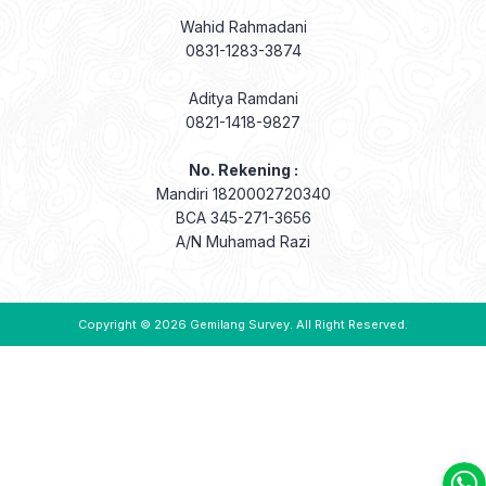
Wahid Rahmadani
0831-1283-3874
Aditya Ramdani
0821-1418-9827
No. Rekening :
Mandiri 1820002720340
BCA 345-271-3656
A/N Muhamad Razi
Copyright © 2026
Gemilang Survey
. All Right Reserved.