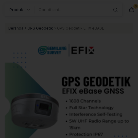
0
Search
›
›
Beranda
GPS Geodetik
GPS Geodetik EFIX eBASE