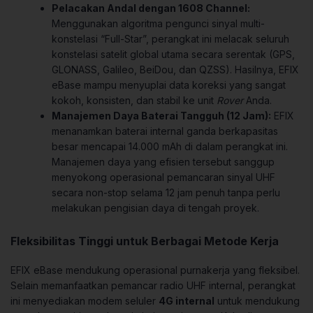
Pelacakan Andal dengan 1608 Channel:
Menggunakan algoritma pengunci sinyal multi-
konstelasi “Full-Star”, perangkat ini melacak seluruh
konstelasi satelit global utama secara serentak (GPS,
GLONASS, Galileo, BeiDou, dan QZSS). Hasilnya, EFIX
eBase mampu menyuplai data koreksi yang sangat
kokoh, konsisten, dan stabil ke unit
Rover
Anda.
Manajemen Daya Baterai Tangguh (12 Jam):
EFIX
menanamkan baterai internal ganda berkapasitas
besar mencapai 14.000 mAh di dalam perangkat ini.
Manajemen daya yang efisien tersebut sanggup
menyokong operasional pemancaran sinyal UHF
secara non-stop selama 12 jam penuh tanpa perlu
melakukan pengisian daya di tengah proyek.
Fleksibilitas Tinggi untuk Berbagai Metode Kerja
EFIX eBase mendukung operasional purnakerja yang fleksibel.
Selain memanfaatkan pemancar radio UHF internal, perangkat
ini menyediakan modem seluler
4G internal
untuk mendukung