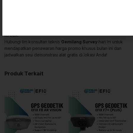
Tingkatkan efisiensi proyek dan pangkas beban logistik tim
lapangan Anda bersama EFIX eBase sekarang juga. Sebagai
penyedia alat survei tepercaya,
Gemilang Survey
menghadirkan produk
Jual GPS Geodetik EFIX eBase
original
yang lengkap dengan jaminan garansi dan layanan purna jual
terbaik.
Hubungi tim konsultan teknis
Gemilang Survey
hari ini untuk
mendapatkan penawaran harga promo khusus bulan ini dan
jadwalkan sesi demonstrasi alat gratis di lokasi Anda!
Produk Terkait