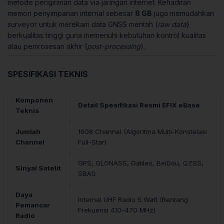
metode pengiriman data via jaringan internet. Kehadiran
memori penyimpanan internal sebesar
8 GB
juga memudahkan
surveyor untuk merekam data GNSS mentah (
raw data
)
berkualitas tinggi guna memenuhi kebutuhan kontrol kualitas
atau pemrosesan akhir (
post-processing
).
SPESIFIKASI TEKNIS
Komponen
Detail Spesifikasi Resmi EFIX eBase
Teknis
Jumlah
1608 Channel (Algoritma Multi-Konstelasi
Channel
Full-Star)
GPS, GLONASS, Galileo, BeiDou, QZSS,
Sinyal Satelit
SBAS
Daya
Internal UHF Radio 5 Watt (Rentang
Pemancar
Frekuensi 410–470 MHz)
Radio