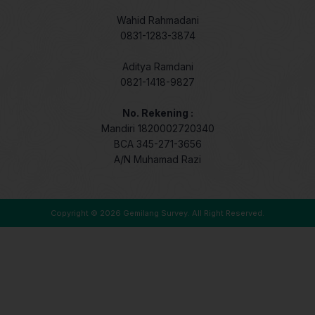
Wahid Rahmadani
0831-1283-3874
Aditya Ramdani
0821-1418-9827
No. Rekening :
Mandiri 1820002720340
BCA 345-271-3656
A/N Muhamad Razi
Copyright © 2026
Gemilang Survey
. All Right Reserved.