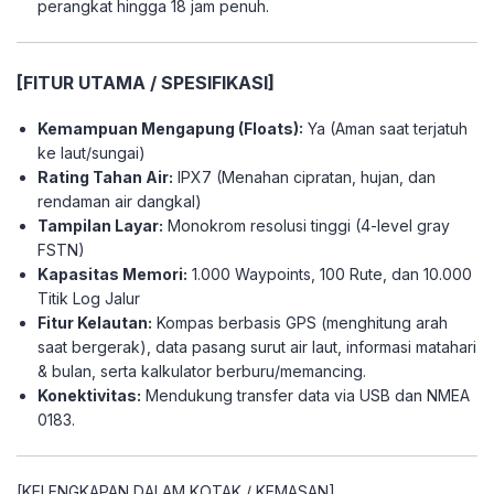
perangkat hingga 18 jam penuh.
[FITUR UTAMA / SPESIFIKASI]
Kemampuan Mengapung (Floats):
Ya (Aman saat terjatuh
ke laut/sungai)
Rating Tahan Air:
IPX7 (Menahan cipratan, hujan, dan
rendaman air dangkal)
Tampilan Layar:
Monokrom resolusi tinggi (4-level gray
FSTN)
Kapasitas Memori:
1.000 Waypoints, 100 Rute, dan 10.000
Titik Log Jalur
Fitur Kelautan:
Kompas berbasis GPS (menghitung arah
saat bergerak), data pasang surut air laut, informasi matahari
& bulan, serta kalkulator berburu/memancing.
Konektivitas:
Mendukung transfer data via USB dan NMEA
0183.
[KELENGKAPAN DALAM KOTAK / KEMASAN]