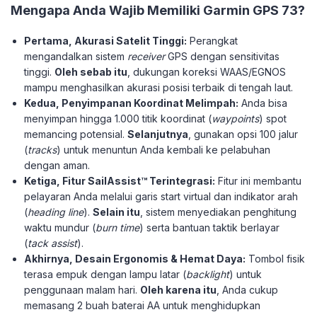
Mengapa Anda Wajib Memiliki Garmin GPS 73?
Pertama, Akurasi Satelit Tinggi:
Perangkat
mengandalkan sistem
receiver
GPS dengan sensitivitas
tinggi.
Oleh sebab itu
, dukungan koreksi WAAS/EGNOS
mampu menghasilkan akurasi posisi terbaik di tengah laut.
Kedua, Penyimpanan Koordinat Melimpah:
Anda bisa
menyimpan hingga 1.000 titik koordinat (
waypoints
) spot
memancing potensial.
Selanjutnya
, gunakan opsi 100 jalur
(
tracks
) untuk menuntun Anda kembali ke pelabuhan
dengan aman.
Ketiga, Fitur SailAssist™ Terintegrasi:
Fitur ini membantu
pelayaran Anda melalui garis start virtual dan indikator arah
(
heading line
).
Selain itu
, sistem menyediakan penghitung
waktu mundur (
burn time
) serta bantuan taktik berlayar
(
tack assist
).
Akhirnya, Desain Ergonomis & Hemat Daya:
Tombol fisik
terasa empuk dengan lampu latar (
backlight
) untuk
penggunaan malam hari.
Oleh karena itu
, Anda cukup
memasang 2 buah baterai AA untuk menghidupkan