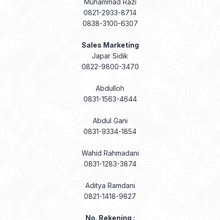
Muhammad Razi
0821-2933-8714
0838-3100-6307
Sales Marketing
Japar Sidik
0822-9800-3470
Abdulloh
0831-1563-4644
Abdul Gani
0831-9334-1854
Wahid Rahmadani
0831-1283-3874
Aditya Ramdani
0821-1418-9827
No. Rekening :