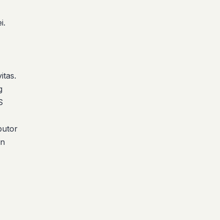
i.
itas.
g
S
butor
an