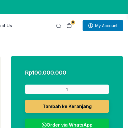
0
act Us
My Account
Rp
100.000.000
Tambah ke Keranjang
Order via WhatsApp