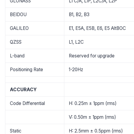
GLONASS
L1 C/A, L1P, L2C/A, L2P
BEIDOU
B1, B2, B3
GALILEO
E1, E5A, E5B, E6, E5 AltBOC
QZSS
L1, L2C
L-band
Reserved for upgrade
Positioning Rate
1-20Hz
ACCURACY
Code Differential
H: 0.25m ± 1ppm (rms)
V: 0.50m ± 1ppm (rms)
Static
H: 2.5mm ± 0.5ppm (rms)