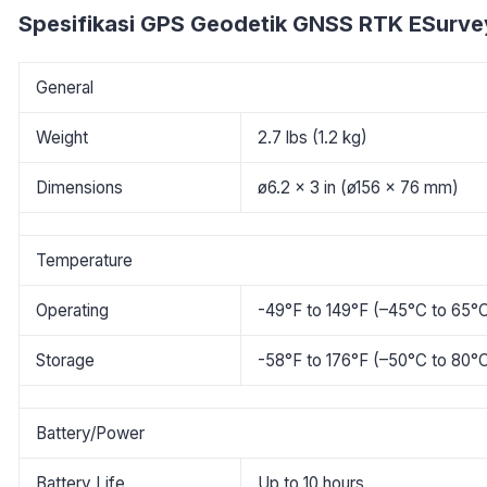
Spesifikasi GPS Geodetik GNSS RTK ESurv
General
Weight
2.7 lbs (1.2 kg)
Dimensions
ø6.2 x 3 in (ø156 x 76 mm)
Temperature
Operating
-49°F to 149°F (–45°C to 65°
Storage
-58°F to 176°F (–50°C to 80°
Battery/Power
Battery Life
Up to 10 hours