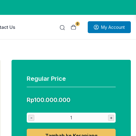
0
tact Us
My Account
Regular Price
Rp
100.000.000
-
+
Tambah ke Keranjang