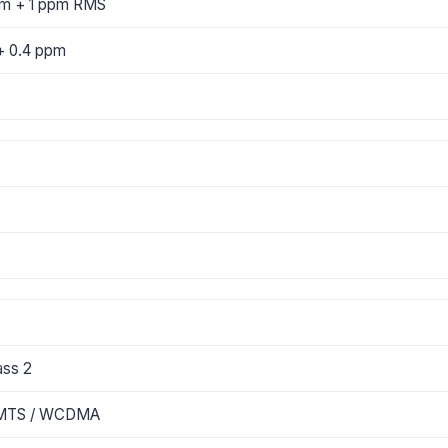
mm + 1 ppm RMS
+ 0.4 ppm
ass 2
 UMTS / WCDMA