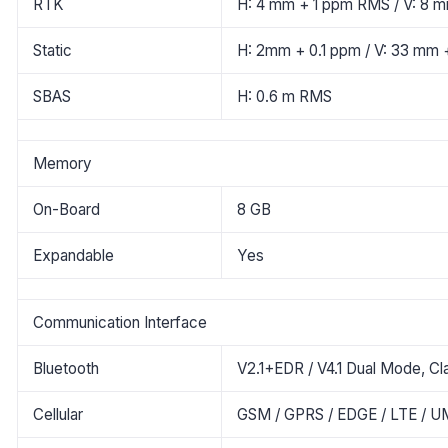
RTK
H: 4 mm + 1 ppm RMS / V: 8 
Static
H: 2mm + 0.1 ppm / V: 33 mm 
SBAS
H: 0.6 m RMS
Memory
On-Board
8 GB
Expandable
Yes
Communication Interface
Bluetooth
V2.1+EDR / V4.1 Dual Mode, Cl
Cellular
GSM / GPRS / EDGE / LTE /