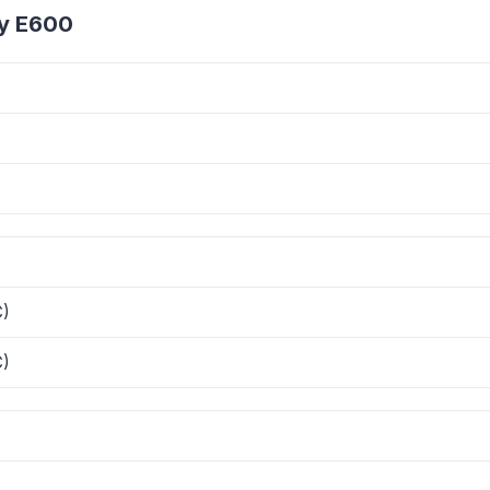
ey E600
C)
C)