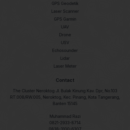
GPS Geodetik
Laser Scanner
GPS Garmin
UAV
Drone
USV
Echosounder
Lidar
Laser Meter
Contact
The Cluster Neroktog Jl. Bulak Kinung Kav. Dpr, No.103
RT.008/RW.005, Neroktog, Kec. Pinang, Kota Tangerang,
Banten 15145
Muhammad Razi
0821-2933-8714
0838-3100-6307