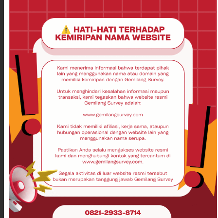
memberikan kemudahan dalam menentukan elevasi tanah
dengan presisi, sehingga mempercepat proses survei di
lapangan. Oleh karena itu, dengan menggunakan kedua
produk ini secara bersamaan, Anda dapat meningkatkan
kualitas dan efisiensi pekerjaan survei serta konstruksi secara
signifikan.
Also Read:
Instrumen Pemetaan Digital: Jenis,
Fungsi & Aplikasinya
Selain itu, memilih Alat Pengukuran Tanah yang tepat sangat
penting untuk keberhasilan proyek Anda. Dengan demikian,
setelah memahami berbagai jenis alat dan fungsinya, Anda
dapat melakukan pengukuran dengan lebih akurat dan efisien,
yang pada gilirannya akan menghemat waktu dan biaya dalam
proyek. Oleh sebab itu, jangan ragu untuk mempertimbangkan
alat yang sesuai dengan kebutuhan dan spesifikasi proyek
Anda, karena keputusan ini akan berdampak langsung pada
kelancaran dan hasil akhir proyek.