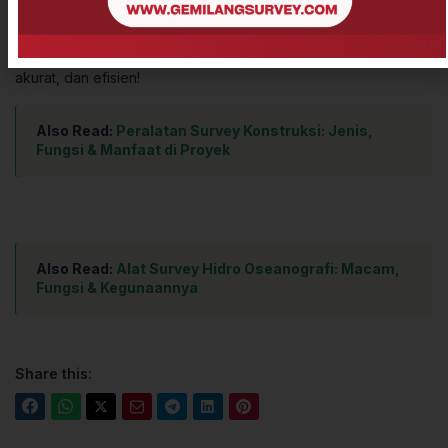
Jangan tunda lagi
, pilih Alat Pengukuran Tanah yang tepat
sekarang dan pastikan proyek Anda berjalan lebih cepat,
akurat, dan efisien!
Also Read:
Peralatan Survey Konstruksi: Jenis,
Fungsi & Manfaat di Proyek
Also Read:
Alat Survey Hidro Oseanografi: Macam,
Fungsi & Kegunaannya
Share this: