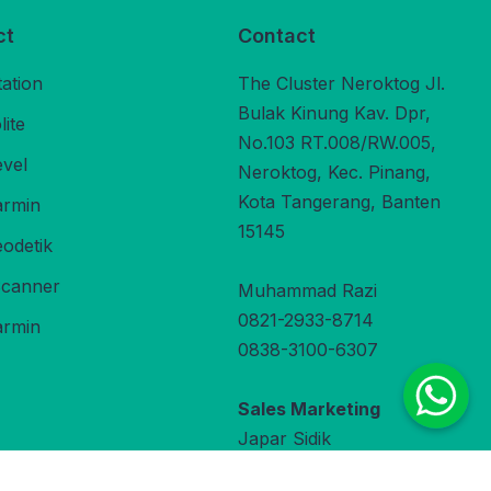
ct
Contact
tation
The Cluster Neroktog Jl.
Bulak Kinung Kav. Dpr,
ite
No.103 RT.008/RW.005,
evel
Neroktog, Kec. Pinang,
Kota Tangerang, Banten
rmin
15145
odetik
Scanner
Muhammad Razi
0821-2933-8714
rmin
0838-3100-6307
Sales Marketing
Japar Sidik
0822-9800-3470
under