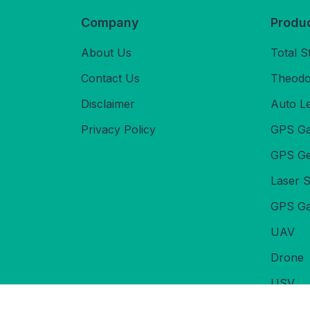
Company
Produ
About Us
Total S
Contact Us
Theodol
Disclaimer
Auto L
Privacy Policy
GPS Ga
GPS Ge
Laser 
GPS Ga
UAV
Drone
USV
Echoso