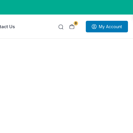
0
tact Us
My Account