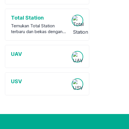
Total Station
Temukan Total Station
terbaru dan bekas dengan
garansi dari berbagai merek
terkemuka. Kami
menawarkan berbagai pilihan
UAV
peralatan survey berkualitas
tinggi, baik baru maupun
bekas, untuk memenuhi
kebutuhan proyek Anda.
USV