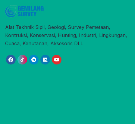
Alat Tekhnik Sipil, Geologi, Survey Pemetaan,
Kontruksi, Konservasi, Hunting, Industri, Lingkungan,
Cuaca, Kehutanan, Aksesoris DLL