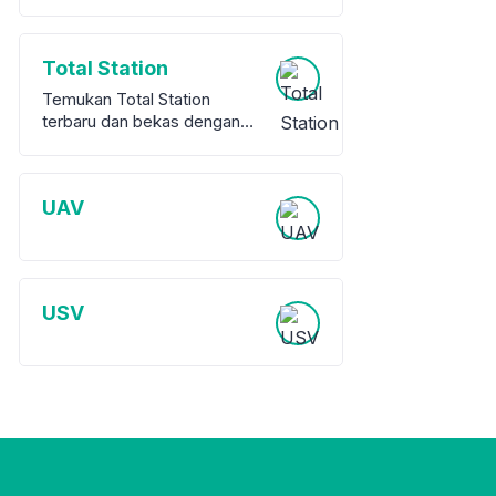
Total Station
Temukan Total Station
terbaru dan bekas dengan
garansi dari berbagai merek
terkemuka. Kami
menawarkan berbagai pilihan
UAV
peralatan survey berkualitas
tinggi, baik baru maupun
bekas, untuk memenuhi
kebutuhan proyek Anda.
USV