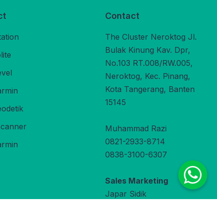
ct
Contact
tation
The Cluster Neroktog Jl.
Bulak Kinung Kav. Dpr,
ite
No.103 RT.008/RW.005,
evel
Neroktog, Kec. Pinang,
Kota Tangerang, Banten
rmin
15145
odetik
Scanner
Muhammad Razi
0821-2933-8714
rmin
0838-3100-6307
Sales Marketing
Japar Sidik
0822-9800-3470
under