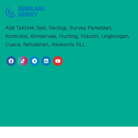
Alat Tekhnik Sipil, Geologi, Survey Pemetaan,
Kontruksi, Konservasi, Hunting, Industri, Lingkungan,
Cuaca, Kehutanan, Aksesoris DLL