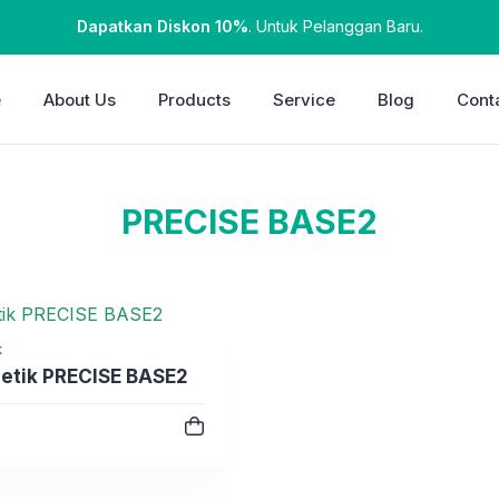
Dapatkan Diskon 10%
. Untuk Pelanggan Baru.
e
About Us
Products
Service
Blog
Cont
PRECISE BASE2
k
etik PRECISE BASE2
e