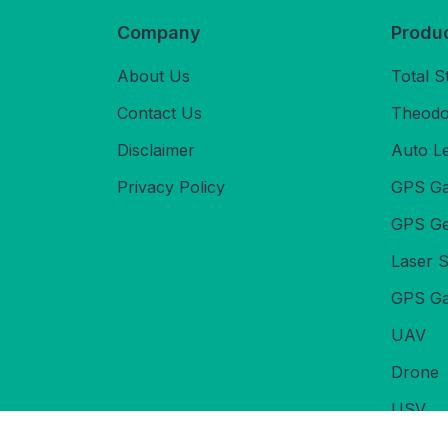
Company
Produ
About Us
Total S
Contact Us
Theodol
Disclaimer
Auto L
Privacy Policy
GPS Ga
GPS Ge
Laser 
GPS Ga
UAV
Drone
USV
Echoso