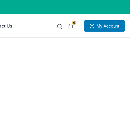
0
act Us
My Account