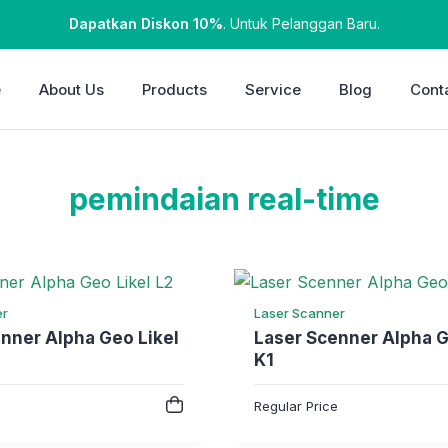
Dapatkan Diskon 10%
. Untuk Pelanggan Baru.
e
About Us
Products
Service
Blog
Cont
pemindaian real-time
er
Laser Scanner
nner Alpha Geo Likel
Laser Scenner Alpha G
K1
e
Regular Price