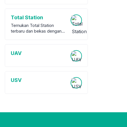
Total Station
Temukan Total Station
terbaru dan bekas dengan
garansi dari berbagai merek
terkemuka. Kami
menawarkan berbagai pilihan
UAV
peralatan survey berkualitas
tinggi, baik baru maupun
bekas, untuk memenuhi
kebutuhan proyek Anda.
USV