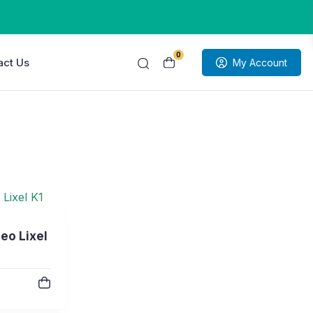
0
act Us
My Account
eo Lixel