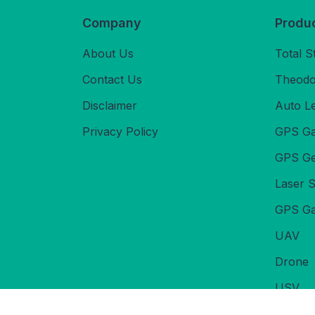
Company
Produ
About Us
Total S
Contact Us
Theodol
Disclaimer
Auto L
Privacy Policy
GPS Ga
GPS Ge
Laser 
GPS Ga
UAV
Drone
USV
Echoso