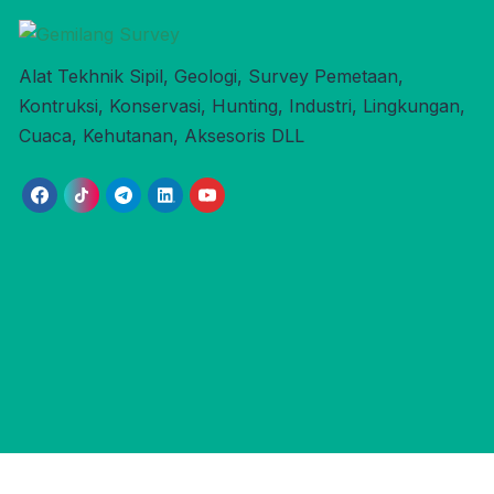
Alat Tekhnik Sipil, Geologi, Survey Pemetaan,
Kontruksi, Konservasi, Hunting, Industri, Lingkungan,
Cuaca, Kehutanan, Aksesoris DLL