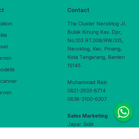
ct
Contact
tation
The Cluster Neroktog Jl.
Bulak Kinung Kav. Dpr,
ite
No.103 RT.008/RW.005,
evel
Neroktog, Kec. Pinang,
Kota Tangerang, Banten
rmin
15145
odetik
Scanner
Muhammad Razi
0821-2933-8714
rmin
0838-3100-6307
Sales Marketing
Japar Sidik
0822-9800-3470
under