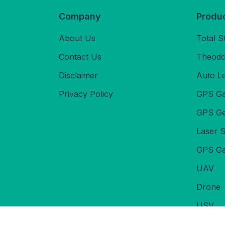
Company
Produ
About Us
Total S
Contact Us
Theodol
Disclaimer
Auto L
Privacy Policy
GPS Ga
GPS Ge
Laser 
GPS Ga
UAV
Drone
USV
Echoso