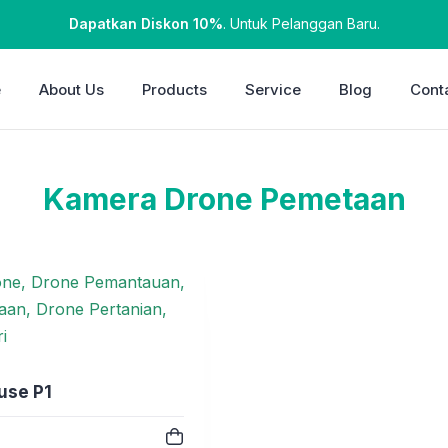
Dapatkan Diskon 10%
. Untuk Pelanggan Baru.
e
About Us
Products
Service
Blog
Cont
Kamera Drone Pemetaan
use P1
e