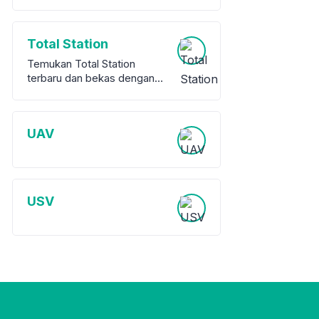
Total Station
Temukan Total Station
terbaru dan bekas dengan
garansi dari berbagai merek
terkemuka. Kami
menawarkan berbagai pilihan
UAV
peralatan survey berkualitas
tinggi, baik baru maupun
bekas, untuk memenuhi
kebutuhan proyek Anda.
USV