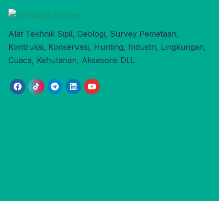
Alat Tekhnik Sipil, Geologi, Survey Pemetaan,
Kontruksi, Konservasi, Hunting, Industri, Lingkungan,
Cuaca, Kehutanan, Aksesoris DLL