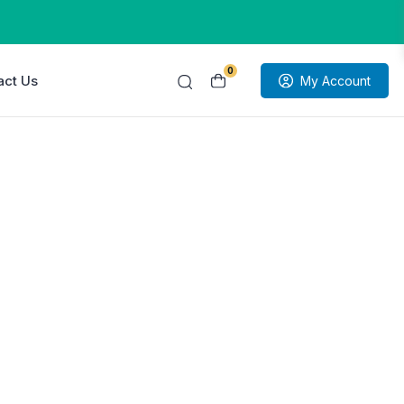
0
act Us
My Account