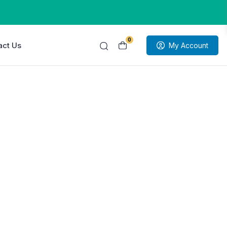
0
act Us
My Account