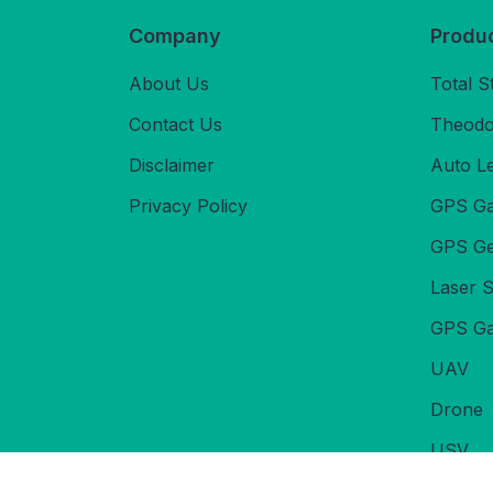
Company
Produ
About Us
Total S
Contact Us
Theodol
Disclaimer
Auto L
Privacy Policy
GPS Ga
GPS Ge
Laser 
GPS Ga
UAV
Drone
USV
Echoso