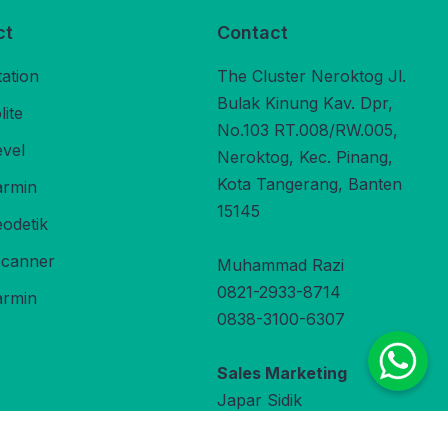
ct
Contact
tation
The Cluster Neroktog Jl.
Bulak Kinung Kav. Dpr,
ite
No.103 RT.008/RW.005,
evel
Neroktog, Kec. Pinang,
Kota Tangerang, Banten
rmin
15145
odetik
Scanner
Muhammad Razi
0821-2933-8714
rmin
0838-3100-6307
Sales Marketing
Japar Sidik
0822-9800-3470
under