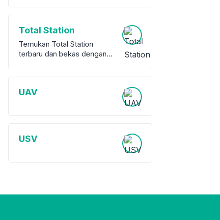
Total Station
Temukan Total Station
terbaru dan bekas dengan
garansi dari berbagai merek
terkemuka. Kami
menawarkan berbagai pilihan
UAV
peralatan survey berkualitas
tinggi, baik baru maupun
bekas, untuk memenuhi
kebutuhan proyek Anda.
USV