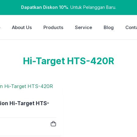
Dapatkan Diskon 10%
. Untuk Pelanggan Baru.
e
About Us
Products
Service
Blog
Cont
Hi-Target HTS-420R
tion Hi-Target HTS-
e