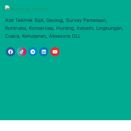
Alat Tekhnik Sipil, Geologi, Survey Pemetaan,
Kontruksi, Konservasi, Hunting, Industri, Lingkungan,
Cuaca, Kehutanan, Aksesoris DLL