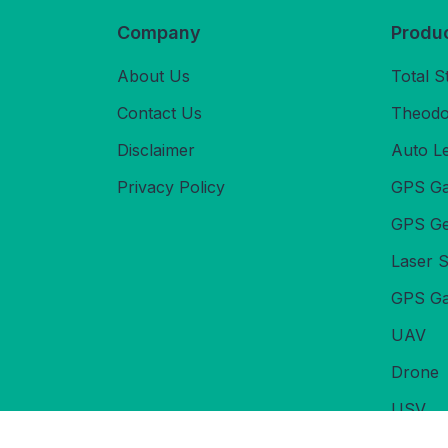
Company
Produ
About Us
Total S
Contact Us
Theodol
Disclaimer
Auto L
Privacy Policy
GPS Ga
GPS Ge
Laser 
GPS Ga
UAV
Drone
USV
Echoso