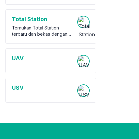
Total Station
Temukan Total Station
terbaru dan bekas dengan
garansi dari berbagai merek
terkemuka. Kami
menawarkan berbagai pilihan
UAV
peralatan survey berkualitas
tinggi, baik baru maupun
bekas, untuk memenuhi
kebutuhan proyek Anda.
USV