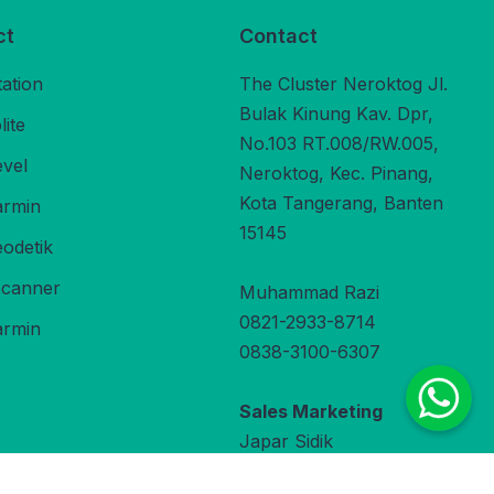
ct
Contact
tation
The Cluster Neroktog Jl.
Bulak Kinung Kav. Dpr,
ite
No.103 RT.008/RW.005,
evel
Neroktog, Kec. Pinang,
Kota Tangerang, Banten
rmin
15145
odetik
Scanner
Muhammad Razi
0821-2933-8714
rmin
0838-3100-6307
Sales Marketing
Japar Sidik
0822-9800-3470
under