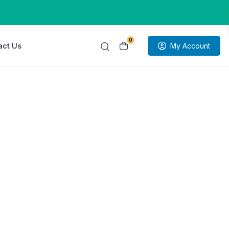
0
act Us
My Account