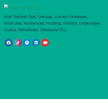
Alat Tekhnik Sipil, Geologi, Survey Pemetaan,
Kontruksi, Konservasi, Hunting, Industri, Lingkungan,
Cuaca, Kehutanan, Aksesoris DLL