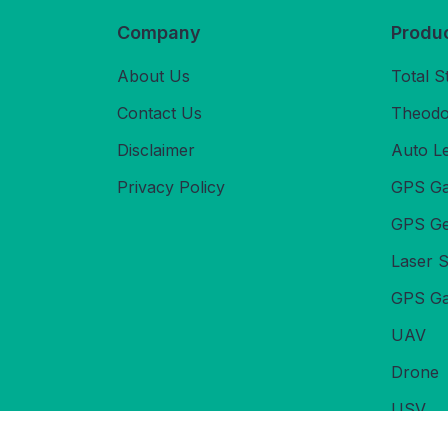
Company
Produ
About Us
Total S
Contact Us
Theodol
Disclaimer
Auto L
Privacy Policy
GPS Ga
GPS Ge
Laser 
GPS Ga
UAV
Drone
USV
Echoso