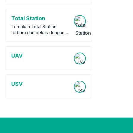
Total Station
Temukan Total Station
terbaru dan bekas dengan
garansi dari berbagai merek
terkemuka. Kami
menawarkan berbagai pilihan
UAV
peralatan survey berkualitas
tinggi, baik baru maupun
bekas, untuk memenuhi
kebutuhan proyek Anda.
USV