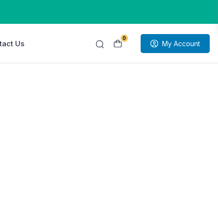
0
tact Us
My Account