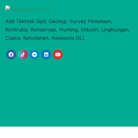
Alat Tekhnik Sipil, Geologi, Survey Pemetaan,
Kontruksi, Konservasi, Hunting, Industri, Lingkungan,
Cuaca, Kehutanan, Aksesoris DLL