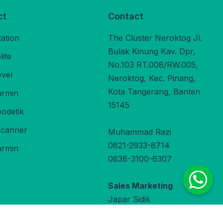
ct
Contact
tation
The Cluster Neroktog Jl.
Bulak Kinung Kav. Dpr,
ite
No.103 RT.008/RW.005,
evel
Neroktog, Kec. Pinang,
Kota Tangerang, Banten
rmin
15145
odetik
Scanner
Muhammad Razi
0821-2933-8714
rmin
0838-3100-6307
Sales Marketing
Japar Sidik
0822-9800-3470
under