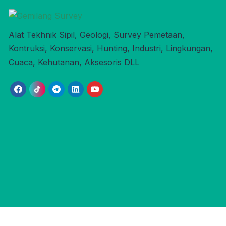
Alat Tekhnik Sipil, Geologi, Survey Pemetaan,
Kontruksi, Konservasi, Hunting, Industri, Lingkungan,
Cuaca, Kehutanan, Aksesoris DLL