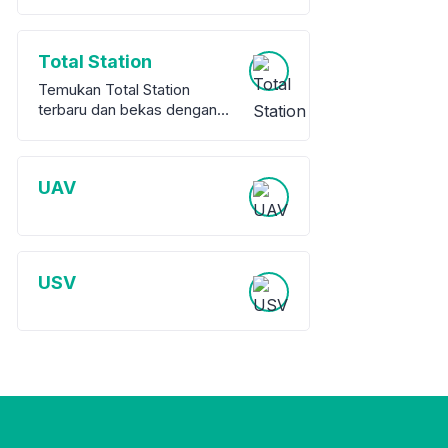
Total Station
Temukan Total Station
terbaru dan bekas dengan
garansi dari berbagai merek
terkemuka. Kami
menawarkan berbagai pilihan
UAV
peralatan survey berkualitas
tinggi, baik baru maupun
bekas, untuk memenuhi
kebutuhan proyek Anda.
USV