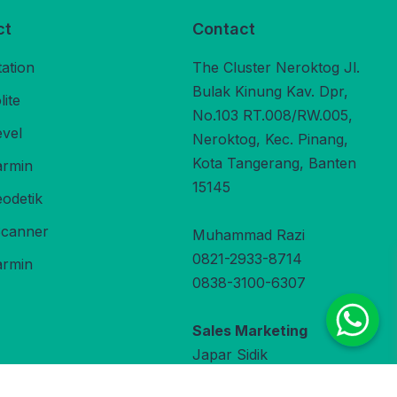
ct
Contact
tation
The Cluster Neroktog Jl.
Bulak Kinung Kav. Dpr,
ite
No.103 RT.008/RW.005,
evel
Neroktog, Kec. Pinang,
Kota Tangerang, Banten
rmin
15145
odetik
Scanner
Muhammad Razi
0821-2933-8714
rmin
0838-3100-6307
Sales Marketing
Japar Sidik
0822-9800-3470
under