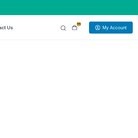
111
act Us
My Account