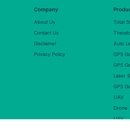
Company
Produ
About Us
Total S
Contact Us
Theodol
Disclaimer
Auto L
Privacy Policy
GPS Ga
GPS Ge
Laser 
GPS Ga
UAV
Drone
USV
Echoso