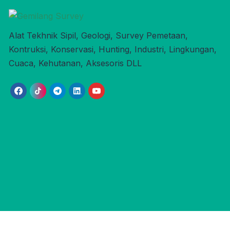
Alat Tekhnik Sipil, Geologi, Survey Pemetaan,
Kontruksi, Konservasi, Hunting, Industri, Lingkungan,
Cuaca, Kehutanan, Aksesoris DLL