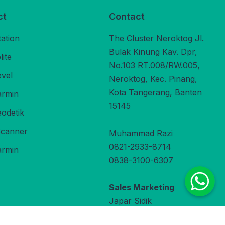
ct
Contact
tation
The Cluster Neroktog Jl.
Bulak Kinung Kav. Dpr,
ite
No.103 RT.008/RW.005,
evel
Neroktog, Kec. Pinang,
Kota Tangerang, Banten
rmin
15145
odetik
Scanner
Muhammad Razi
0821-2933-8714
rmin
0838-3100-6307
Sales Marketing
Japar Sidik
0822-9800-3470
under