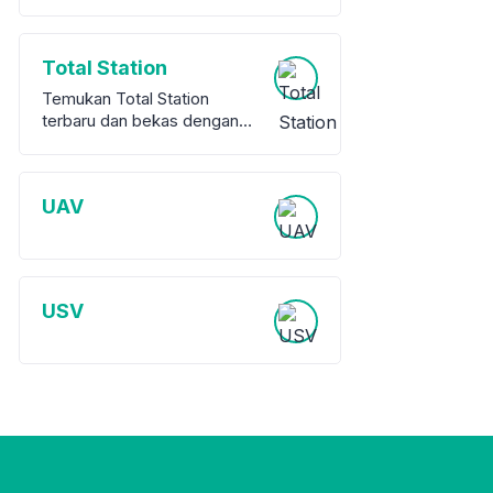
Total Station
Temukan Total Station
terbaru dan bekas dengan
garansi dari berbagai merek
terkemuka. Kami
menawarkan berbagai pilihan
UAV
peralatan survey berkualitas
tinggi, baik baru maupun
bekas, untuk memenuhi
kebutuhan proyek Anda.
USV