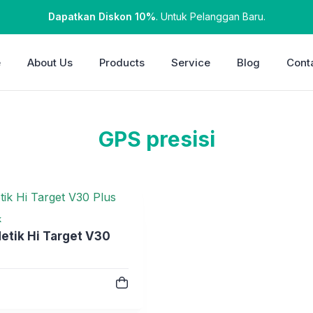
Dapatkan Diskon 10%
. Untuk Pelanggan Baru.
e
About Us
Products
Service
Blog
Cont
GPS presisi
k
tik Hi Target V30
e