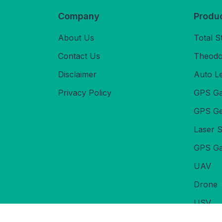
Company
Produ
About Us
Total S
Contact Us
Theodol
Disclaimer
Auto L
Privacy Policy
GPS Ga
GPS Ge
Laser 
GPS Ga
UAV
Drone
USV
Echoso