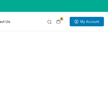
0
act Us
My Account