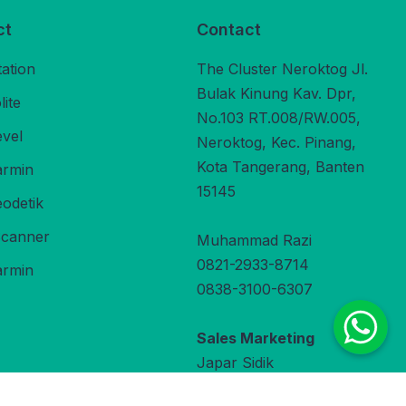
ct
Contact
tation
The Cluster Neroktog Jl.
Bulak Kinung Kav. Dpr,
ite
No.103 RT.008/RW.005,
evel
Neroktog, Kec. Pinang,
Kota Tangerang, Banten
rmin
15145
odetik
Scanner
Muhammad Razi
0821-2933-8714
rmin
0838-3100-6307
Sales Marketing
Japar Sidik
0822-9800-3470
under