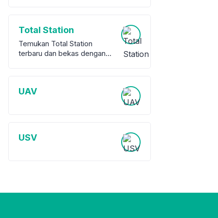
Total Station
Temukan Total Station
terbaru dan bekas dengan
garansi dari berbagai merek
terkemuka. Kami
menawarkan berbagai pilihan
UAV
peralatan survey berkualitas
tinggi, baik baru maupun
bekas, untuk memenuhi
kebutuhan proyek Anda.
USV