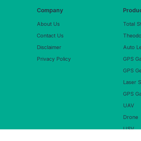
Company
Produ
About Us
Total S
Contact Us
Theodol
Disclaimer
Auto L
Privacy Policy
GPS Ga
GPS Ge
Laser 
GPS Ga
UAV
Drone
USV
Echoso