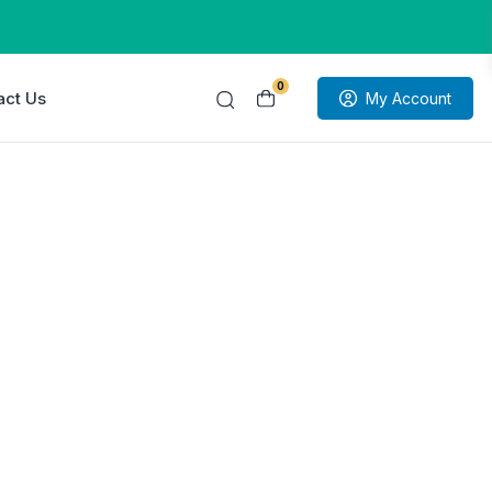
0
act Us
My Account