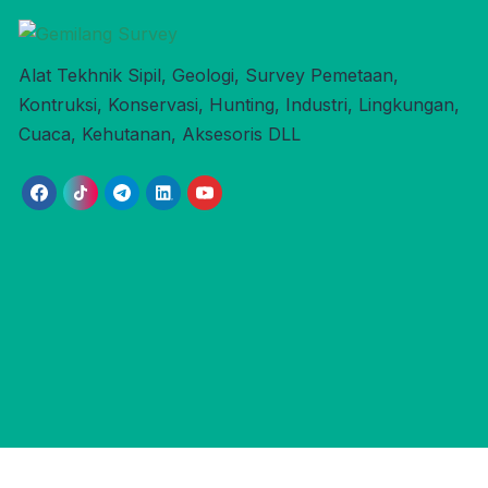
Alat Tekhnik Sipil, Geologi, Survey Pemetaan,
Kontruksi, Konservasi, Hunting, Industri, Lingkungan,
Cuaca, Kehutanan, Aksesoris DLL