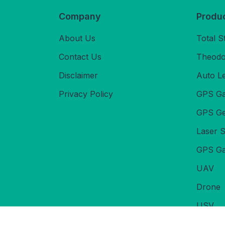
Company
Produ
About Us
Total S
Contact Us
Theodol
Disclaimer
Auto L
Privacy Policy
GPS Ga
GPS Ge
Laser 
GPS Ga
UAV
Drone
USV
Echoso