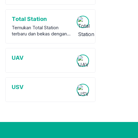
Total Station
Temukan Total Station
terbaru dan bekas dengan
garansi dari berbagai merek
terkemuka. Kami
menawarkan berbagai pilihan
UAV
peralatan survey berkualitas
tinggi, baik baru maupun
bekas, untuk memenuhi
kebutuhan proyek Anda.
USV