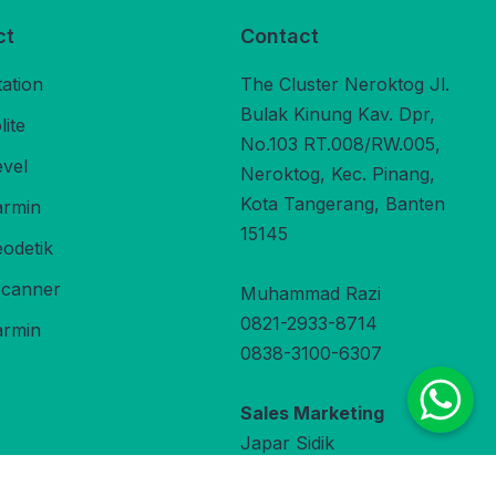
ct
Contact
tation
The Cluster Neroktog Jl.
Bulak Kinung Kav. Dpr,
ite
No.103 RT.008/RW.005,
evel
Neroktog, Kec. Pinang,
Kota Tangerang, Banten
rmin
15145
odetik
Scanner
Muhammad Razi
0821-2933-8714
rmin
0838-3100-6307
Sales Marketing
Japar Sidik
0822-9800-3470
under