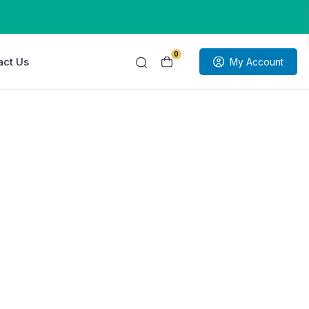
0
act Us
My Account