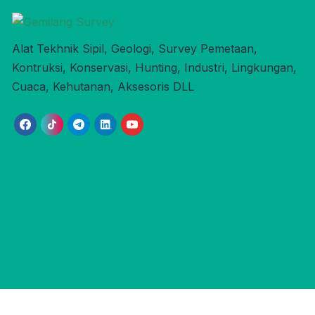
Alat Tekhnik Sipil, Geologi, Survey Pemetaan,
Kontruksi, Konservasi, Hunting, Industri, Lingkungan,
Cuaca, Kehutanan, Aksesoris DLL