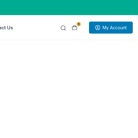
0
act Us
My Account