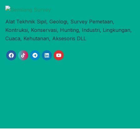
Alat Tekhnik Sipil, Geologi, Survey Pemetaan,
Kontruksi, Konservasi, Hunting, Industri, Lingkungan,
Cuaca, Kehutanan, Aksesoris DLL