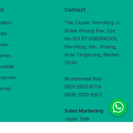
ct
Contact
tation
The Cluster Neroktog Jl.
Bulak Kinung Kav. Dpr,
ite
No.103 RT.008/RW.005,
evel
Neroktog, Kec. Pinang,
Kota Tangerang, Banten
rmin
15145
odetik
Scanner
Muhammad Razi
0821-2933-8714
rmin
0838-3100-6307
Sales Marketing
Japar Sidik
0822-9800-3470
under