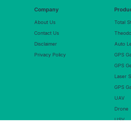
Company
Produ
About Us
Total S
Contact Us
Theodol
Disclaimer
Auto L
Privacy Policy
GPS Ga
GPS Ge
Laser 
GPS Ga
UAV
Drone
USV
Echoso