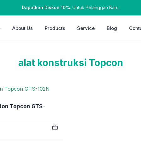
Dapatkan Diskon 10%
. Untuk Pelanggan Baru.
e
About Us
Products
Service
Blog
Cont
alat konstruksi Topcon
tion Topcon GTS-
e