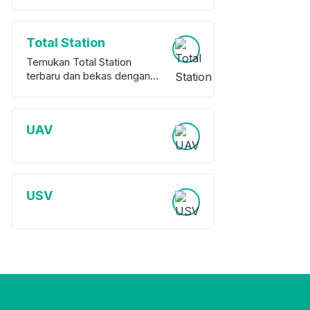
Total Station
Temukan Total Station
terbaru dan bekas dengan
garansi dari berbagai merek
terkemuka. Kami
menawarkan berbagai pilihan
UAV
peralatan survey berkualitas
tinggi, baik baru maupun
bekas, untuk memenuhi
kebutuhan proyek Anda.
USV